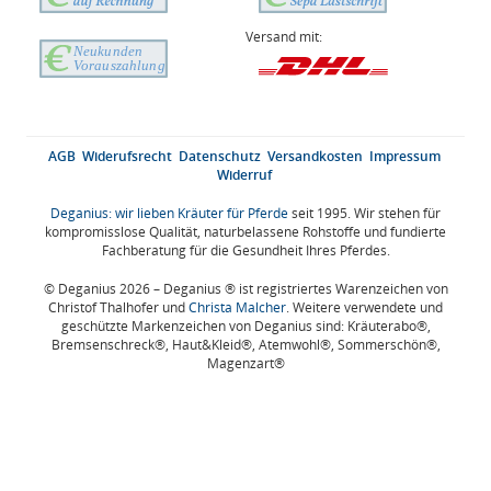
Versand mit:
AGB
Widerufsrecht
Datenschutz
Versandkosten
Impressum
Widerruf
Deganius: wir lieben Kräuter für Pferde
seit 1995. Wir stehen für
kompromisslose Qualität, naturbelassene Rohstoffe und fundierte
Fachberatung für die Gesundheit Ihres Pferdes.
© Deganius 2026 – Deganius ® ist registriertes Warenzeichen von
Christof Thalhofer und
Christa Malcher
. Weitere verwendete und
geschützte Markenzeichen von Deganius sind: Kräuterabo®,
Bremsenschreck®, Haut&Kleid®, Atemwohl®, Sommerschön®,
Magenzart®