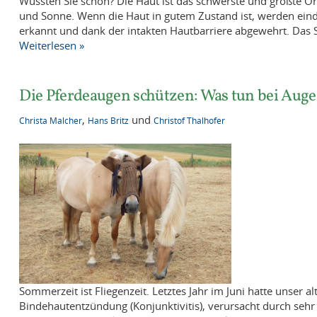
Wussten Sie schon? Die Haut ist das schwerste und größte Or
und Sonne. Wenn die Haut in gutem Zustand ist, werden eind
erkannt und dank der intakten Hautbarriere abgewehrt. Das 
Weiterlesen »
Die Pferdeaugen schützen: Was tun bei A
,
und
Christa Malcher
Hans Britz
Christof Thalhofer
Sommerzeit ist Fliegenzeit. Letztes Jahr im Juni hatte unser 
Bindehautentzündung (Konjunktivitis), verursacht durch seh