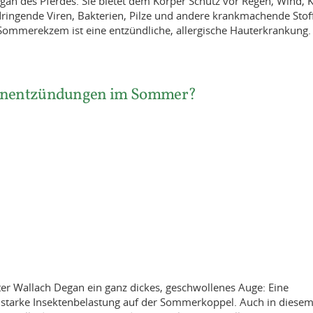
gan des Pferdes. Sie bietet dem Körper Schutz vor Regen, Wind, K
ringende Viren, Bakterien, Pilze und andere krankmachende Stof
Sommerekzem ist eine entzündliche, allergische Hauterkrankung.
ugenentzündungen im Sommer?
alter Wallach Degan ein ganz dickes, geschwollenes Auge: Eine
r starke Insektenbelastung auf der Sommerkoppel. Auch in diese