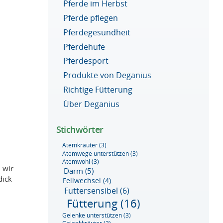
Pferde im Herbst
Pferde pflegen
Pferdegesundheit
Pferdehufe
Pferdesport
Produkte von Deganius
Richtige Fütterung
Über Deganius
Stichwörter
Atemkräuter
(3)
Atemwege unterstützen
(3)
Atemwohl
(3)
 wir
Darm
(5)
dick
Fellwechsel
(4)
Futtersensibel
(6)
Fütterung
(16)
Gelenke unterstützen
(3)