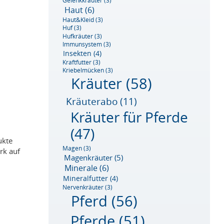
Gelenkkräuter
(3)
Haut
(6)
Haut&Kleid
(3)
Huf
(3)
Hufkräuter
(3)
Immunsystem
(3)
Insekten
(4)
Kraftfutter
(3)
Kriebelmücken
(3)
Kräuter
(58)
Kräuterabo
(11)
Kräuter für Pferde
(47)
ukte
Magen
(3)
rk auf
Magenkräuter
(5)
Minerale
(6)
Mineralfutter
(4)
Nervenkräuter
(3)
Pferd
(56)
Pferde
(51)