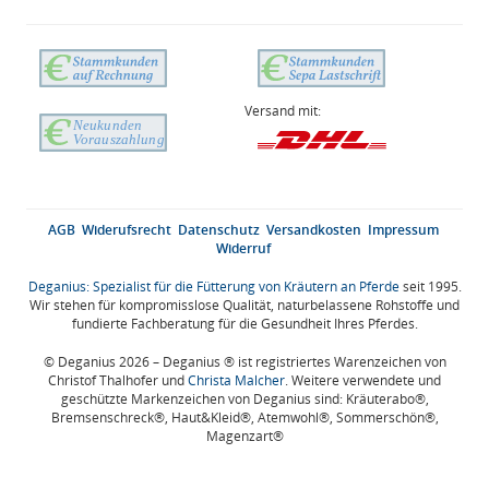
Versand mit:
AGB
Widerufsrecht
Datenschutz
Versandkosten
Impressum
Widerruf
Deganius: Spezialist für die Fütterung von Kräutern an Pferde
seit 1995.
Wir stehen für kompromisslose Qualität, naturbelassene Rohstoffe und
fundierte Fachberatung für die Gesundheit Ihres Pferdes.
© Deganius 2026 – Deganius ® ist registriertes Warenzeichen von
Christof Thalhofer und
Christa Malcher
. Weitere verwendete und
geschützte Markenzeichen von Deganius sind: Kräuterabo®,
Bremsenschreck®, Haut&Kleid®, Atemwohl®, Sommerschön®,
Magenzart®