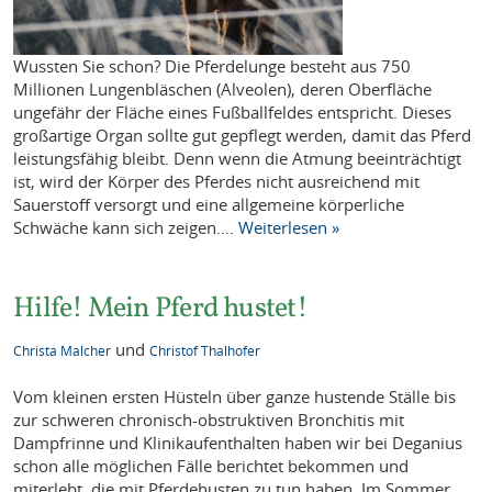
Wussten Sie schon? Die Pferdelunge besteht aus 750
Millionen Lungenbläschen (Alveolen), deren Oberfläche
ungefähr der Fläche eines Fußballfeldes entspricht. Dieses
großartige Organ sollte gut gepflegt werden, damit das Pferd
leistungsfähig bleibt. Denn wenn die Atmung beeinträchtigt
ist, wird der Körper des Pferdes nicht ausreichend mit
Sauerstoff versorgt und eine allgemeine körperliche
Schwäche kann sich zeigen….
Weiterlesen »
Hilfe! Mein Pferd hustet!
und
Christa Malcher
Christof Thalhofer
Vom kleinen ersten Hüsteln über ganze hustende Ställe bis
zur schweren chronisch-obstruktiven Bronchitis mit
Dampfrinne und Klinikaufenthalten haben wir bei Deganius
schon alle möglichen Fälle berichtet bekommen und
miterlebt, die mit Pferdehusten zu tun haben. Im Sommer