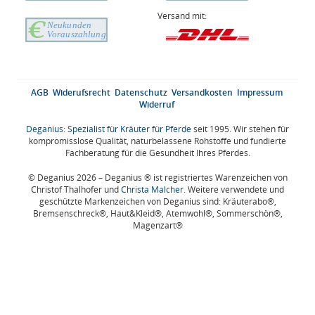
Versand mit:
AGB
Widerufsrecht
Datenschutz
Versandkosten
Impressum
Widerruf
Deganius: Spezialist für Kräuter für Pferde
seit 1995. Wir stehen für
kompromisslose Qualität, naturbelassene Rohstoffe und fundierte
Fachberatung für die Gesundheit Ihres Pferdes.
© Deganius 2026 – Deganius ® ist registriertes Warenzeichen von
Christof Thalhofer und
Christa Malcher
. Weitere verwendete und
geschützte Markenzeichen von Deganius sind: Kräuterabo®,
Bremsenschreck®, Haut&Kleid®, Atemwohl®, Sommerschön®,
Magenzart®