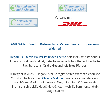
Versand mit:
AGB
Widerufsrecht
Datenschutz
Versandkosten
Impressum
Widerruf
Deganius: Pferdekräuter ist unser Thema
seit 1995. Wir stehen für
kompromisslose Qualität, naturbelassene Rohstoffe und fundierte
Fachberatung für die Gesundheit Ihres Pferdes.
© Deganius 2026 – Deganius ® ist registriertes Warenzeichen von
Christof Thalhofer und
Christa Malcher
. Weitere verwendete und
geschützte Markenzeichen von Deganius sind: Kräuterabo®,
Bremsenschreck®, Haut&Kleid®, Atemwohl®, Sommerschön®,
Magenzart®