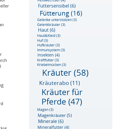
Futtersensibel
(6)
eller
Fütterung
(16)
Gelenke unterstützen
(3)
an
Gelenkkräuter
(3)
Haut
(6)
Haut&Kleid
(3)
Huf
(3)
Hufkräuter
(3)
Immunsystem
(3)
r
Insekten
(4)
urch
Kraftfutter
(3)
Kriebelmücken
(3)
l
Kräuter
(58)
Kräuterabo
(11)
ng
Kräuter für
Pferde
(47)
rd
n
Magen
(3)
Magenkräuter
(5)
Minerale
(6)
Mineralfutter
(4)
ckig,