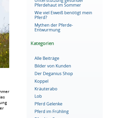
Unterstützung gesunder
Pferdehaut im Sommer
Wie viel Eiweiß benötigt mein
Pferd?
Mythen der Pferde-
Entwurmung
Kategorien
Alle Beiträge
Bilder von Kunden
Der Deganius Shop
Koppel
Kräuterabo
immer
Lob
das
dung
Pferd Gelenke
er
Pferd im Frühling