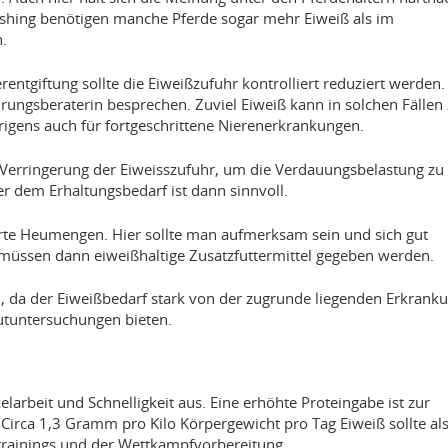
ushing benötigen manche Pferde sogar mehr Eiweiß als im
n.
ntgiftung sollte die Eiweißzufuhr kontrolliert reduziert werden.
ährungsberaterin besprechen. Zuviel Eiweiß kann in solchen Fällen
igens auch für fortgeschrittene Nierenerkrankungen.
erringerung der Eiweisszufuhr, um die Verdauungsbelastung zu
er dem Erhaltungsbedarf ist dann sinnvoll.
nierte Heumengen. Hier sollte man aufmerksam sein und sich gut
l müssen dann eiweißhaltige Zusatzfuttermittel gegeben werden.
l, da der Eiweißbedarf stark von der zugrunde liegenden Erkrank
lutuntersuchungen bieten.
larbeit und Schnelligkeit aus. Eine erhöhte Proteingabe ist zur
irca 1,3 Gramm pro Kilo Körpergewicht pro Tag Eiweiß sollte als
utrainings und der Wettkampfvorbereitung.