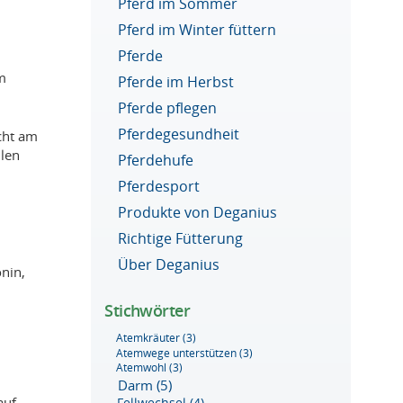
Pferd im Sommer
Pferd im Winter füttern
Pferde
im
Pferde im Herbst
Pferde pflegen
Pferdegesundheit
icht am
hlen
Pferdehufe
Pferdesport
Produkte von Deganius
Richtige Fütterung
Über Deganius
nin,
Stichwörter
Atemkräuter
(3)
Atemwege unterstützen
(3)
Atemwohl
(3)
Darm
(5)
auf
Fellwechsel
(4)