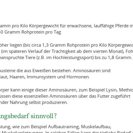
Gramm pro Kilo Körpergewicht für erwachsene, lauffähige Pferde 
550 Gramm Rohprotein pro Tag.
höher liegen (bis circa 1,3 Gramm Rohprotein pro Kilo Körpergew
(im späteren Verlauf der Trächtigkeit ab dem vierten Monat), Fo
anspruchte Tiere (z.B. im Hochleistungssport) bis zu 1,8 Gramm.
Bausteine die aus Eiweißen bestehen. Aminosäuren sind
 Haut, Haaren, Immunsystem und Hormonen.
rper kann einige dieser Aminosäuren, zum Beispiel Lysin, Methio
üssen diese essenziellen Aminosäuren über das Futter zugeführt
nder Nahrung selbst produzieren.
ungsbedarf sinnvoll?
stung, wie zum Beispiel Aufbautraining, Muskelaufbau,
 Muskelverletzungen. In solchen Fällen kann der tägliche Bedarf 