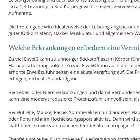
circa 1,4 Gramm pro Kilo Körpergewicht steigen, zeitweise au
Aufnahme.
Die Proteingabe wird idealerweise der Leistung angepasst und
guter Kotkonsistenz, starker Muskulatur und allgemeinem W
Welche Erkrankungen erfordern eine Verm
Zu viel Eiweiß kann zu unnötiger Stickstofflast im Körper f
Harnausscheidung äußert. Zu viel Eiweiß kann auch die Leber-
erhöhte Eiweißzufuhr selten eine akute Vergiftung auf. Die P
erfolgen, nicht als Standardgabe.
Bei Leber- oder Nierenerkrankungen und damit verbundenem
kann eine moderat reduzierte Proteinzufuhr sinnvoll sein, a
Bei Hufrehe, Mauke, Raspe, Sommerekzem und anderen Hauter
oder Pony nicht im Hochleistungssport aktiv ist. Dann wird s
stattfinden, so wie von manchen Pferdehaltern propagiert!
Ebenfalls sollte bei Cushing keine Eiweißreduktion stattfinde