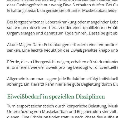
dass Cushingpferde nur wenig Eiweiß erhalten dürfen. Bei C
Erhaltungsbedarf, da gerade sie oft unter Muskelabbau leide
Bei fortgeschrittener Lebererkrankung oder mangelnder Lebere
sollte man mit seinem Tierarzt oder einer qualifizierten Ern
Organversagen und damit zum Tode führen. Dasselbe gilt übr
Akute Magen-Darm-Erkrankungen erfordern eine temporäre V
senken. Eine leichte Reduktion des Eiweißgehaltes knapp unt
Pferde, die zu Übergewicht neigen, erhalten oft stark ratio
informieren, wie viel Eiweiß pro Tag benötigt wird. Eventuel
Allgemein kann man sagen: Jede Reduktion erfolgt individuel
abhängt. Ein Tierarzt kann hier eine gute Begleitung durch B
Eiweißbedarf in speziellen Disziplinen
Turniersport zeichnet sich durch körperliche Belastung, Muske
Unterstützung von Muskelaufbau und Regeneration sinnvoll. C
dienen. Eine Erhöhung findet statt, je nach Phase des Aufba