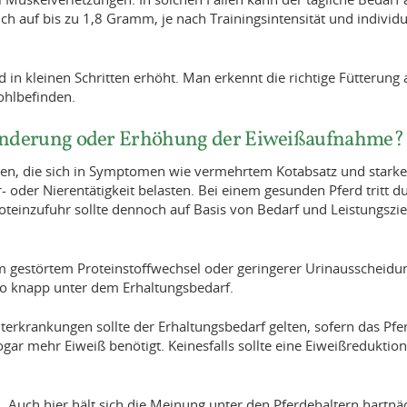
ch auf bis zu 1,8 Gramm, je nach Trainingsintensität und individu
 in kleinen Schritten erhöht. Man erkennt die richtige Fütterung 
ohlbefinden.
inderung oder Erhöhung der Eiweißaufnahme?
ühren, die sich in Symptomen wie vermehrtem Kotabsatz und starke
 oder Nierentätigkeit belasten. Bei einem gesunden Pferd tritt d
roteinzufuhr sollte dennoch auf Basis von Bedarf und Leistungszie
 gestörtem Proteinstoffwechsel oder geringerer Urinausscheidu
lso knapp unter dem Erhaltungsbedarf.
krankungen sollte der Erhaltungsbedarf gelten, sofern das Pfe
ogar mehr Eiweiß benötigt. Keinesfalls sollte eine Eiweißreduktio
n. Auch hier hält sich die Meinung unter den Pferdehaltern hartnä