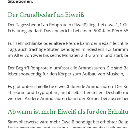
Situationen.
Der Grundbedarf an Eiweiß
Der Tagessbedarf an Rohprotein (Eiweiß) liegt bei etwa 1,1 
Erhaltungsbedarf. Das entspricht bei einem 500-Kilo-Pferd 
Für sehr schlanke oder ältere Pferde kann der Bedarf leicht 
Tag), auch trächtige Stuten benötigen mindestens 1,3 Gramm 
im Alter von zwei bis sechs Monaten 2,3 Gramm und stark be
Der Begriff Rohprotein umfasst alle Aminosäuren. Sie sind 
lebensnotwendig für den Körper zum Aufbau von Muskeln,
Es gibt unterschiedliche eiweißbildende Aminosäuren. Der Kö
Threonin und Tryptophan, nicht selbst herstellen. Deshalb m
werden. Andere Aminosäuren kann der Körper bei ausreiche
Ab wann ist mehr Eiweiß als für den Erhalt
Sinnvollerweise wird mehr Eiweiß benötigt bei erhöhter Bela
Leistungstraining und auch zur Unterstützung der Heilung bei