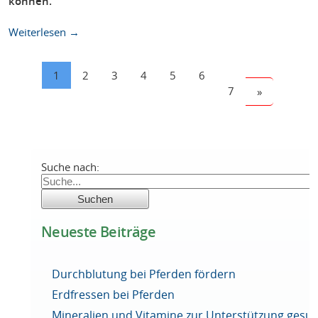
können.
Weiterlesen →
1
2
3
4
5
6
7
»
Suche nach:
Neueste Beiträge
Durchblutung bei Pferden fördern
Erdfressen bei Pferden
Mineralien und Vitamine zur Unterstützung ges