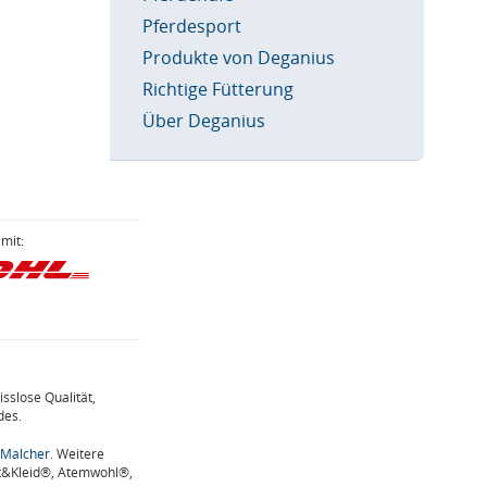
Pferdesport
Produkte von Deganius
Richtige Fütterung
Über Deganius
mit:
sslose Qualität,
des.
 Malcher
. Weitere
t&Kleid®, Atemwohl®,