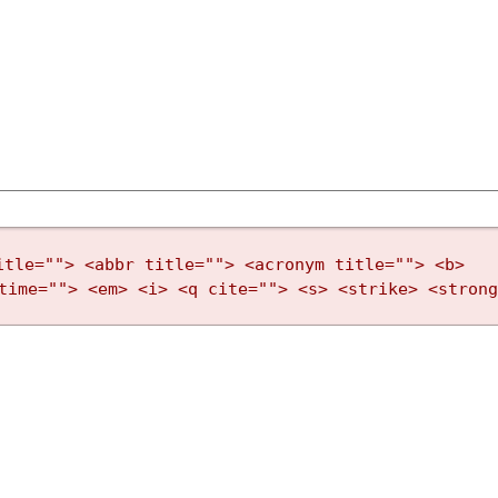
itle=""> <abbr title=""> <acronym title=""> <b>
time=""> <em> <i> <q cite=""> <s> <strike> <stron