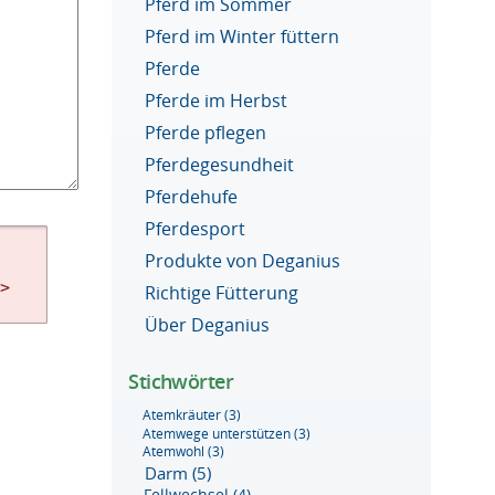
Pferd im Sommer
Pferd im Winter füttern
Pferde
Pferde im Herbst
Pferde pflegen
Pferdegesundheit
Pferdehufe
Pferdesport
Produkte von Deganius
g>
Richtige Fütterung
Über Deganius
Stichwörter
Atemkräuter
(3)
Atemwege unterstützen
(3)
Atemwohl
(3)
Darm
(5)
Fellwechsel
(4)