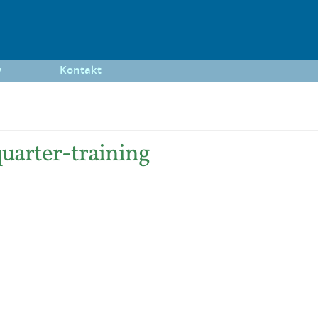
y
Kontakt
uarter-training