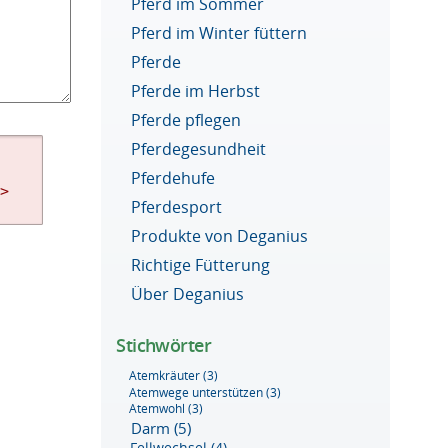
Pferd im Sommer
Pferd im Winter füttern
Pferde
Pferde im Herbst
Pferde pflegen
Pferdegesundheit
Pferdehufe
g>
Pferdesport
Produkte von Deganius
Richtige Fütterung
Über Deganius
Stichwörter
Atemkräuter
(3)
Atemwege unterstützen
(3)
Atemwohl
(3)
Darm
(5)
Fellwechsel
(4)