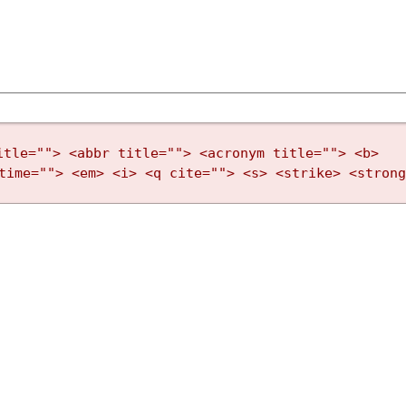
itle=""> <abbr title=""> <acronym title=""> <b>
time=""> <em> <i> <q cite=""> <s> <strike> <stron